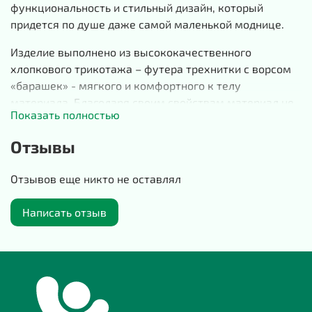
функциональность и стильный дизайн, который
придется по душе даже самой маленькой моднице.
Изделие выполнено из высококачественного
хлопкового трикотажа – футера трехнитки с ворсом
«барашек» - мягкого и комфортного к телу
материала. Благодаря своим свойствам материал не
Показать полностью
мнется, а также обеспечивает тепло в прохладную
погоду. Объемный крой позволяет ребенку свободно
Отзывы
двигаться, не сковывая движений. Жакет
застегивается на молнию. На изделии есть два
Отзывов еще никто не оставлял
кармашка, в которых можно хранить разные мелочи.
Качественный материал выдержит многократные
Написать отзыв
стирки.
Наши изделия отшиваются в России, городе
Домодедово, на собственном производстве. Удобство,
качество и стиль – главный принцип создания изделий
для наших маленьких покупателей. Жакет идеально