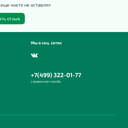
еще никто не оставлял
 подойдёт в качестве подарка любимой дочке,
сестренке, племяннице.
ать отзыв
елия отшиваются в России, городе Домодедово, на
нном производстве.
Мы в соц. сетях
 см
ксия
л:
футер двухнитка
,
фатин
+7(499) 322-01-77
95% хлопок, 5% полиэфир
справочная служба