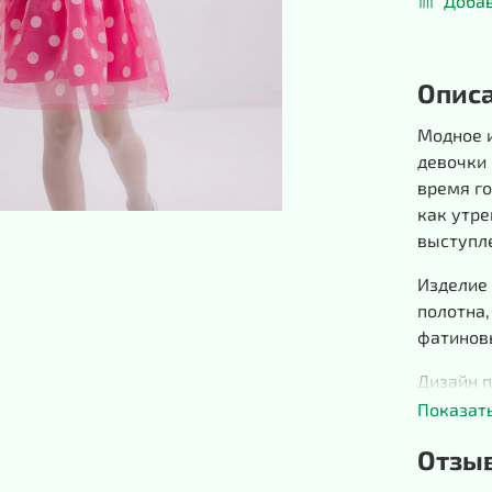
Добав
Опис
Модное и
девочки 
время го
как утре
выступле
Изделие
полотна
фатинов
Дизайн 
форма л
Показат
и рукава
Отзы
трикотаж
термост