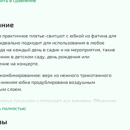
ить в сравнение
ание
 практичное платье-свитшот с юбкой из фатина для
идеально подходит для использования в любое
да на каждый день в садик и на мероприятия, такие
нник в детском саду, день рождения или
ние на концерте.
 комбинированное: верх из нежного трикотажного
, нижняя юбка продублирована воздушным
ым слоем.
платья продуман и отражает дух времени. Объемная
ифа, заниженная талия, оригинальная форма проймы
ь полностью
, пышная юбка из фатина, горловина и низ рукава на
вы
ном манжете, декор на лифе в виде банта из
раз делают платье удобным и современным.