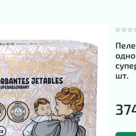
Пеле
одно
супе
шт.
37