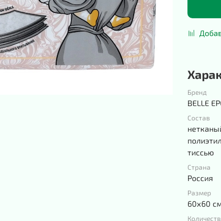
Добав
Хара
Бренд
BELLE E
Состав
нетканы
полиэтил
тиссью
Страна
Россия
Размер
60х60 с
Количеств