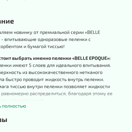
ание
вляем новинку от премиальной серии «BELLE
 - впитывающие одноразовые пеленки с
орбентом и бумагой тиссью!
стоит выбрать именно пеленки «BELLE EPOQUE»:
ки имеют 5 слоев для идеального впитывания.
хность из высококачественного нетканого
а быстро проводит жидкость внутрь пеленки.
а тиссью внутри пеленки позволяет жидкости
 равномерно распределиться, благодаря этому ее
сть остается сухой.
ь полностью
питывающего слоя используется только
ьная распушенная целлюлоза, отбеленная без
вы
ования хлора.
лы суперабсорбента, добавленные во