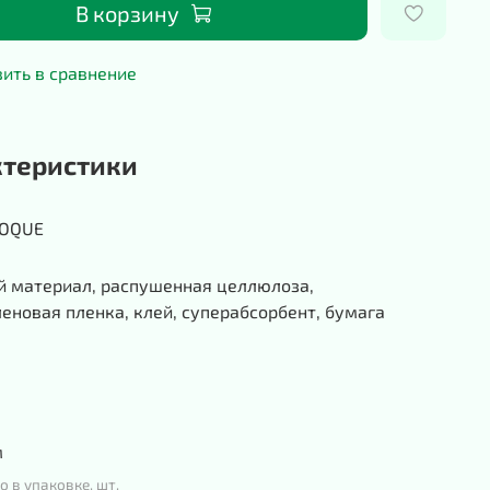
В корзину
ить в сравнение
ктеристики
POQUE
й материал, распушенная целлюлоза,
еновая пленка, клей, суперабсорбент, бумага
м
о в упаковке, шт.