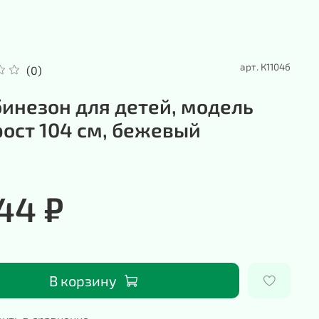
арт.
К1104б
(0)
инезон для детей, модель
рост 104 см, бежевый
644 ₽
В корзину