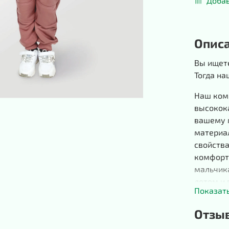
Добав
Опис
Вы ищет
Тогда на
Наш комб
высокок
вашему 
материа
свойства
комфорт
мальчика
летом и 
Показат
Прямой 
Отзы
свободно
стесняя