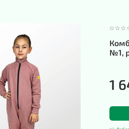
Комб
№1, 
1 