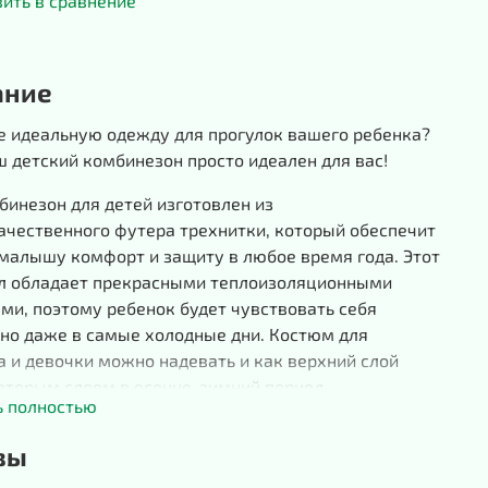
ить в сравнение
ание
е идеальную одежду для прогулок вашего ребенка?
ш детский комбинезон просто идеален для вас!
инезон для детей изготовлен из
ачественного футера трехнитки, который обеспечит
малышу комфорт и защиту в любое время года. Этот
л обладает прекрасными теплоизоляционными
ми, поэтому ребенок будет чувствовать себя
но даже в самые холодные дни. Костюм для
 и девочки можно надевать и как верхний слой
вторым слоем в осенне-зимний период.
ь полностью
силуэт комбинезона позволяет вашему ребенку
вы
 двигаться, не ограничивая его движений. Не
 движений, ваш малыш будет с удовольствием