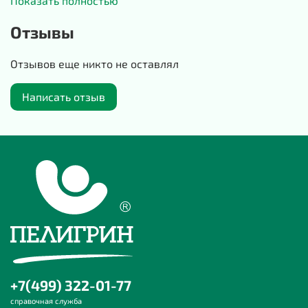
Показать полностью
конструкции кармана при наклоне из него не будет
Отзывы
выпадать содержимое.
Рукав-реглан не сковывает движения. Рукава снизу
Отзывов еще никто не оставлял
обтачены манжетой из мягкого трикотажного полотна
кашкорсе, которая обеспечивает плотное прилегание к
Написать отзыв
телу, удерживая тепло и защищая от проникновения
холода и влаги. Теперь вы можете быть уверены, что
ваш ребенок сможет наслаждаться играми безопасно и
надолго.
Наши изделия отшиваются в России, городе
Домодедово, на собственном производстве. Удобство,
качество и стиль – главный принцип создания изделий
для наших маленьких покупателей, поэтому худи от
«Пелигрин» станет отличным вариантом для прогулки,
садика, фотосессии и праздника. Худи отлично
+7(499) 322-01-77
сочетается с любыми брюками, джинсами и даже
справочная служба