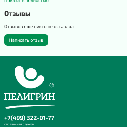
Показать полностью
светоотражающими полосками, а это значит, что
хозяин не потеряет собаку из виду даже в темное
Отзывы
время суток.
Отзывов еще никто не оставлял
Состав легкого прогулочного дождевика: 100%
полиэстер, непромокаемая плащевая ткань «Дюспа»
Написать отзыв
на подкладке.
Для пород собак: немецкая овчарка, хаски,
ротвейлер, доберман, мастино, питбуль
Размеры:
длина спины — 58-68 см
обхват груди —74-84 см
обхват шеи — 43-58 см
+7(499) 322-01-77
справочная служба