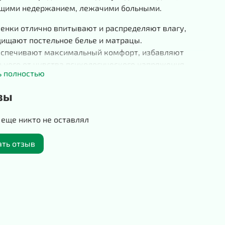
щими недержанием, лежачими больными.
енки отлично впитывают и распределяют влагу,
ищают постельное белье и матрацы.
спечивают максимальный комфорт, избавляют
ьного от чувства психологического напряжения.
ь полностью
ерхность из высококачественного нетканого
ериала быстро проводит жидкость внутрь пеленки.
вы
 впитывающего слоя используется только
уральная распушенная целлюлоза, отбеленная без
еще никто не оставлял
ользования хлора.
иэтиленовое основание предотвращает протекание
ать отзыв
кости и помогает надежно удержать влагу внутри.
тывающий слой надежно удерживает влагу и запах.
ходят для любых поверхностей.
могут использоваться в различных ситуациях:
ольницах;
ериод реабилитации пациента после операции;