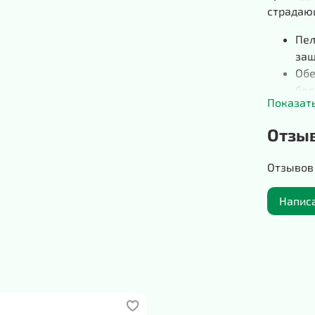
страдаю
Пел
защ
Обе
бол
Показат
Пов
мат
Отзы
Для
нат
Отзывов 
исп
Пол
Напис
жид
Впи
Под
Пеленки 
в б
в п