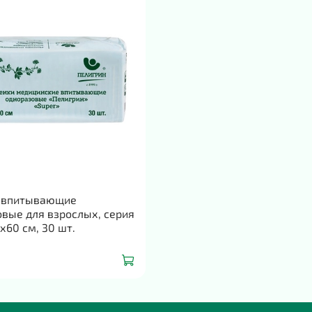
во 
при
Не в
Не
 впитывающие
вые для взрослых, серия
0х60 см, 30 шт.