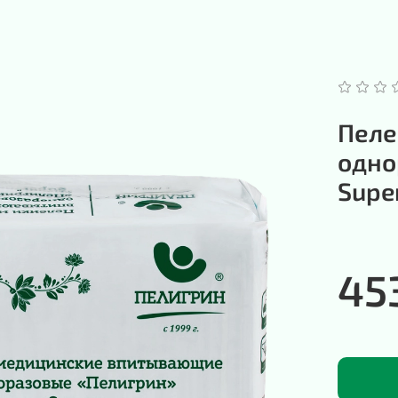
Пеле
одно
Super
45