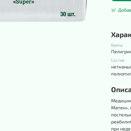
Добав
Хара
Бренд
Пелигри
Состав
нетканы
полиэтил
Опис
Медицин
Матен»,
постельн
реабилит
при нед