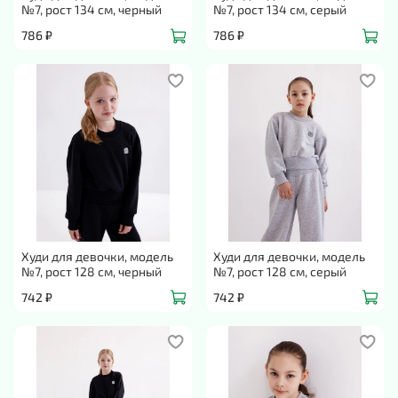
№7, рост 134 см, черный
№7, рост 134 см, серый
786 ₽
786 ₽
Худи для девочки, модель
Худи для девочки, модель
№7, рост 128 см, черный
№7, рост 128 см, серый
742 ₽
742 ₽