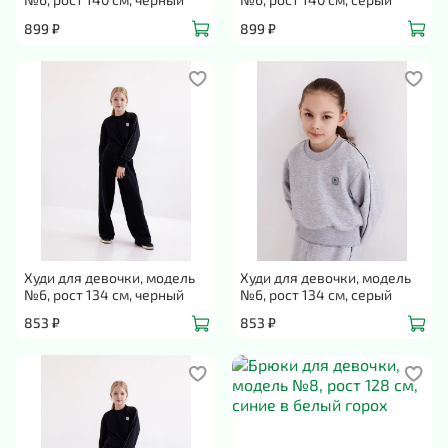
899 ₽
899 ₽
Худи для девочки, модель
Худи для девочки, модель
№6, рост 134 см, черный
№6, рост 134 см, серый
853 ₽
853 ₽